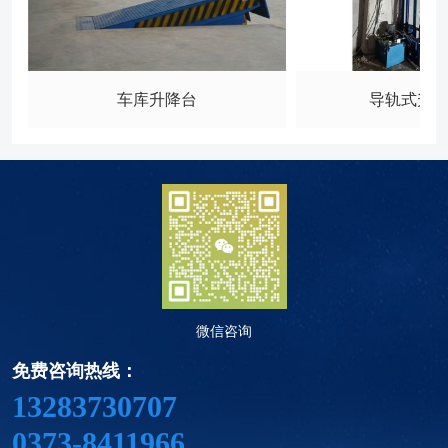
车库升降台
导轨式升
微信咨询
免费咨询热线：
13283730707
0373-8411966