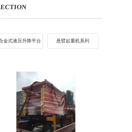
LECTION
合金式液压升降平台
悬臂起重机系列
登车桥