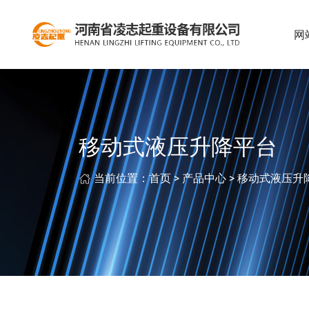
网
移动式液压升降平台
当前位置：
首页
>
产品中心
>
移动式液压升