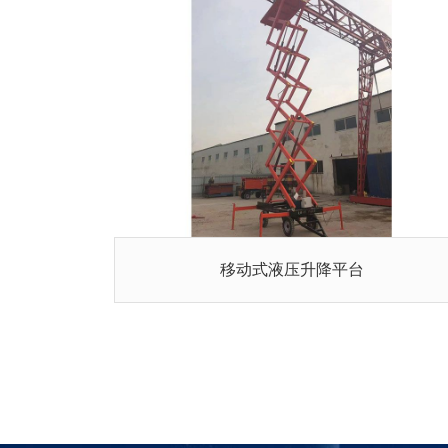
移动式液压升降平台