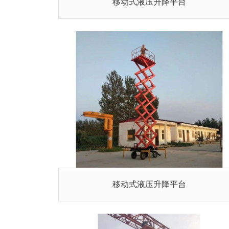
移动式液压升降平台
移动式液压升降平台