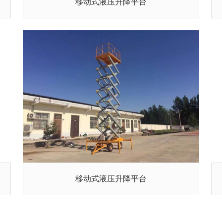
移动式液压升降平台
移动式液压升降平台