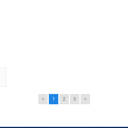
1
2
3