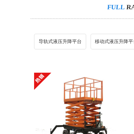
FULL
RA
导轨式液压升降平台
移动式液压升降平