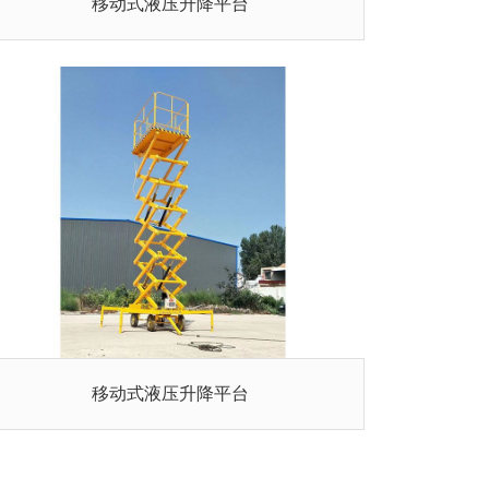
移动式液压升降平台
移动式液压升降平台