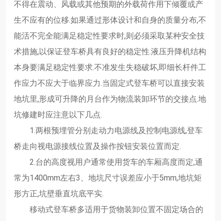
不得在震动、风载或其他预期的外载荷作用下倾覆或产
生不应有的位移.如果通过形体设计和自身的质量分布,不
能活不完全能满足稳定性要求时,则必须采取某种安全技
术措施,以保证登车桥具有良好的稳定性.液压升降机结构
本身要满足稳定性要求.不准发生失稳破坏,即细长杆件工
作应力不应大于临界应力.当固定式登车桥可以直接安装
地坑里,形成可升降的月台作为物流装卸环节的交接点.地
坑修建时应注意以下几点.
1.两根预埋管分别走动力电源线及控制电源线,登车
桥走向视电源接线位置及操作按钮安装位置而定.
2.台的高度视用户通常使用货车的车厢高度而定,通
常为1400mm左右3、地坑尺寸误差应小于5mm,地坑矩
形方正,坑壁垂直坑底平实.
移动式登车桥多适用于货物装卸位置不固定场合的